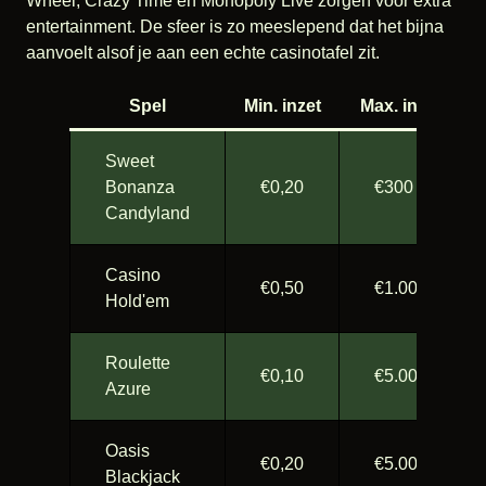
Wheel, Crazy Time en Monopoly Live zorgen voor extra
entertainment. De sfeer is zo meeslepend dat het bijna
aanvoelt alsof je aan een echte casinotafel zit.
Spel
Min. inzet
Max. inzet
Sweet
Bonanza
€0,20
€300
Candyland
Casino
€0,50
€1.000
Hold'em
Roulette
€0,10
€5.000
Azure
Oasis
€0,20
€5.000
Blackjack