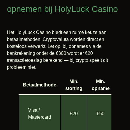
opnemen bij HolyLuck Casino
Het HolyLuck Casino biedt een ruime keuze aan
betaalmethoden. Cryptovaluta worden direct en
kosteloos verwerkt. Let op: bij opnames via de
bankrekening onder de €300 wordt er €20
transactietoeslag berekend — bij crypto speelt dit
probleem niet.
Min.
Min.
Betaalmethode
Ko
storting
opname
Visa /
€20
€50
Ge
Mastercard