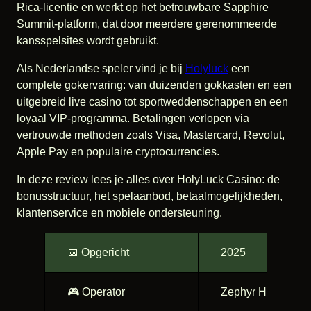
Rica-licentie en werkt op het betrouwbare Sapphire
Summit-platform, dat door meerdere gerenommeerde
kansspelsites wordt gebruikt.
Als Nederlandse speler vind je bij
Holyluck
een
complete gokervaring: van duizenden gokkasten en een
uitgebreid live casino tot sportweddenschappen en een
loyaal VIP-programma. Betalingen verlopen via
vertrouwde methoden zoals Visa, Mastercard, Revolut,
Apple Pay en populaire cryptocurrencies.
In deze review lees je alles over HolyLuck Casino: de
bonusstructuur, het spelaanbod, betaalmogelijkheden,
klantenservice en mobiele ondersteuning.
📅 Opgericht
2025
🎮 Operator
Zephyr Holding S