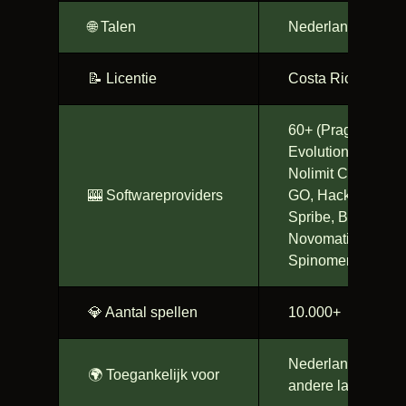
🌐 Talen
Nederlands, Enge
📝 Licentie
Costa Rica
60+ (Pragmatic Pl
Evolution Gaming
Nolimit City, Play'
🎰 Softwareproviders
GO, Hacksaw Gam
Spribe, BGaming,
Novomatic, Betsoft
Spinomenal en me
💎 Aantal spellen
10.000+
Nederland en vel
🌍 Toegankelijk voor
andere landen