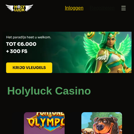
Ga
Inloggen
Registreren
naar
de
inhoud
Holyluck Casino