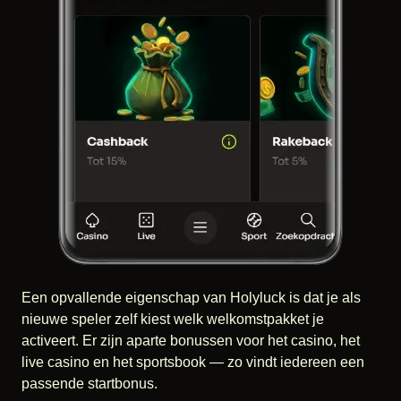
Een opvallende eigenschap van Holyluck is dat je als
nieuwe speler zelf kiest welk welkomstpakket je
activeert. Er zijn aparte bonussen voor het casino, het
live casino en het sportsbook — zo vindt iedereen een
passende startbonus.