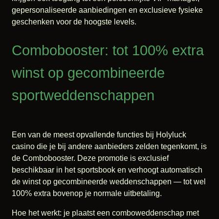
gepersonaliseerde aanbiedingen en exclusieve fysieke
geschenken voor de hoogste levels.
Combobooster: tot 100% extra
winst op gecombineerde
sportweddenschappen
Een van de meest opvallende functies bij Holyluck
casino die je bij andere aanbieders zelden tegenkomt, is
de Combobooster. Deze promotie is exclusief
beschikbaar in het sportsbook en verhoogt automatisch
de winst op gecombineerde weddenschappen — tot wel
100% extra bovenop je normale uitbetaling.
Hoe het werkt: je plaatst een comboweddenschap met