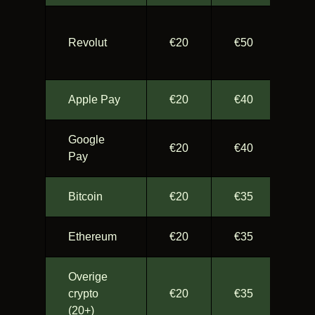
€20
Revolut
€20
€50
op
<€
Apple Pay
€20
€40
Ge
Google
€20
€40
Ge
Pay
Bitcoin
€20
€35
Ge
Ethereum
€20
€35
Ge
Overige
crypto
€20
€35
Ge
(20+)