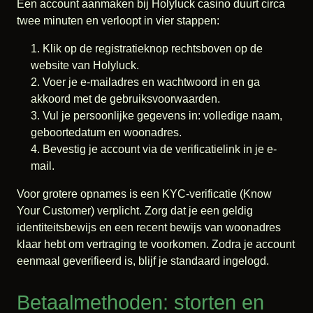
Een account aanmaken bij Holyluck casino duurt circa
twee minuten en verloopt in vier stappen:
Klik op de registratieknop rechtsboven op de
website van Holyluck.
Voer je e-mailadres en wachtwoord in en ga
akkoord met de gebruiksvoorwaarden.
Vul je persoonlijke gegevens in: volledige naam,
geboortedatum en woonadres.
Bevestig je account via de verificatielink in je e-
mail.
Voor grotere opnames is een KYC-verificatie (Know
Your Customer) verplicht. Zorg dat je een geldig
identiteitsbewijs en een recent bewijs van woonadres
klaar hebt om vertraging te voorkomen. Zodra je account
eenmaal geverifieerd is, blijf je standaard ingelogd.
Betaalmethoden: storten en