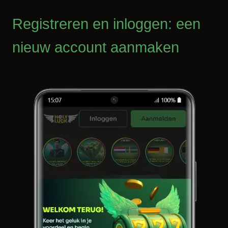
Registreren en inloggen: een
nieuw account aanmaken