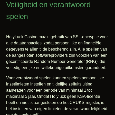
Veiligheid en verantwoord
spelen
HolyLuck Casino maakt gebruik van SSL-encryptie voor
alle datatransacties, zodat persoonlijke en financiële
gegevens te allen tijde beschermd zijn. Alle spellen van
de aangesloten softwareproviders zijn voorzien van een
gecertificeerde Random Number Generator (RNG), die
volledig eerlijke en willekeurige uitkomsten garandeert.
Voor verantwoord spelen kunnen spelers persoonlijke
inzetlimieten instellen en tijdelijke zelfuitsluiting
aanvragen voor een periode van minimaal 1 tot
maximaal 5 jaar. Omdat Holyluck geen KSA-licentie
heeft en niet is aangesloten op het CRUKS-register, is
het instellen van eigen limieten de verantwoordelijkheid
van de speler zelf.